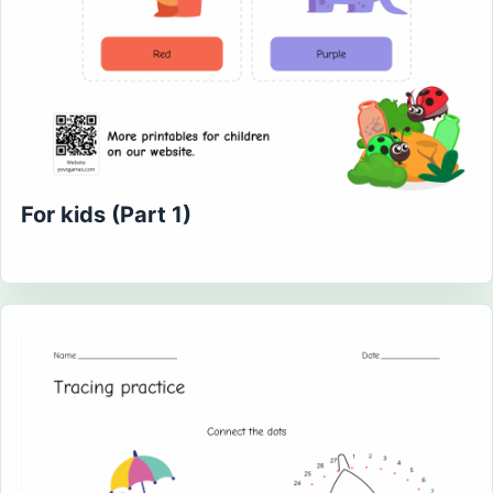
For kids (Part 1)