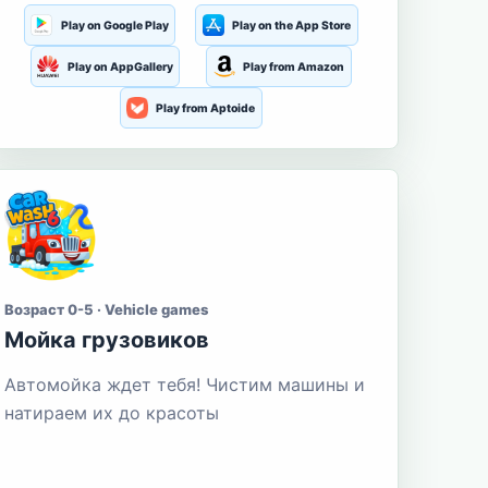
Play on Google Play
Play on the App Store
Play on AppGallery
Play from Amazon
Play from Aptoide
Возраст 0-5 · Vehicle games
Мойка грузовиков
Автомойка ждет тебя! Чистим машины и
натираем их до красоты