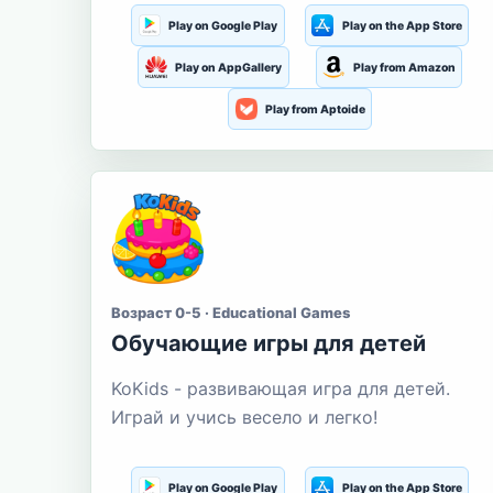
Play on Google Play
Play on the App Store
Play on AppGallery
Play from Amazon
Play from Aptoide
Возраст 0-5 · Educational Games
Обучающие игры для детей
KoKids - развивающая игра для детей.
Играй и учись весело и легко!
Play on Google Play
Play on the App Store