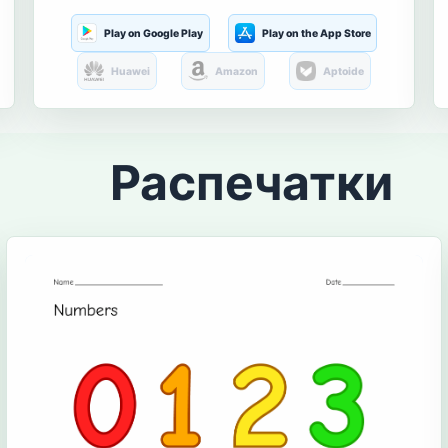
Play on Google Play
Play on the App Store
Huawei
Amazon
Aptoide
Распечатки