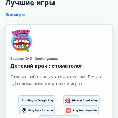
Лучшие игры
Все игры
Возраст 0-5 · Doctor games
Детский врач : стоматолог
Станьте заботливым стоматологом! Лечите
зубы домашних животных в играх!
Play on Google Play
Play on AppGallery
Play from Amazon
Play from Aptoide