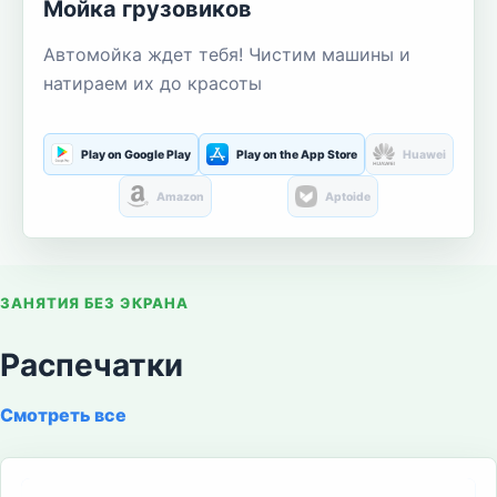
Мойка грузовиков
Автомойка ждет тебя! Чистим машины и
натираем их до красоты
Play on Google Play
Play on the App Store
Huawei
Amazon
Aptoide
ЗАНЯТИЯ БЕЗ ЭКРАНА
Распечатки
Смотреть все