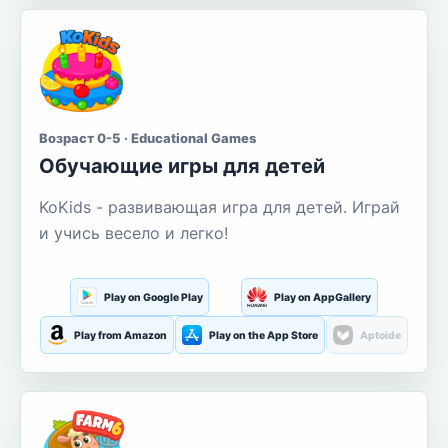
Возраст 0-5 · Educational Games
Обучающие игры для детей
KoKids - развивающая игра для детей. Играй
и учись весело и легко!
Play on Google Play
Play on AppGallery
Play from Amazon
Play on the App Store
Aptoide