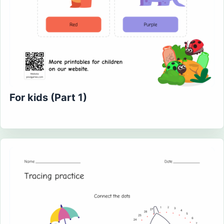
For kids (Part 1)