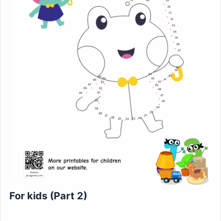
For kids (Part 2)