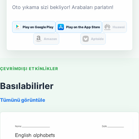
Oto yıkama sizi bekliyor! Arabaları parlatın!
Play on Google Play
Play on the App Store
Huawei
Amazon
Aptoide
ÇEVRIMDIŞI ETKINLIKLER
Basılabilirler
Tümünü görüntüle