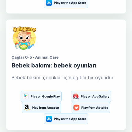
Play on the App Store
Çağlar 0-5 · Animal Care
Bebek bakımı: bebek oyunları
Bebek bakımı çocuklar için eğitici bir oyundur
Play on Google Play
Play on AppGallery
Play from Amazon
Play from Aptoide
Play on the App Store