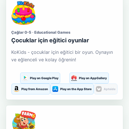
Çağlar 0-5 · Educational Games
Çocuklar için eğitici oyunlar
KoKids - çocuklar için eğitici bir oyun. Oynayın
ve eğlenceli ve kolay öğrenin!
Play on Google Play
Play on AppGallery
Play from Amazon
Play on the App Store
Aptoide