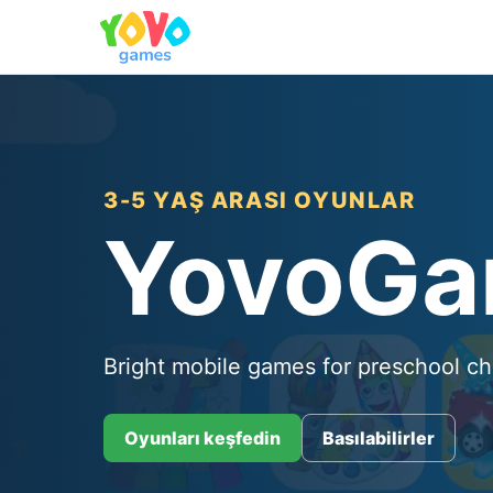
3-5 YAŞ ARASI OYUNLAR
YovoG
Bright mobile games for preschool ch
Oyunları keşfedin
Basılabilirler