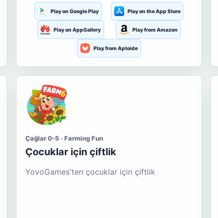
Play on Google Play
Play on the App Store
Play on AppGallery
Play from Amazon
Play from Aptoide
Çağlar 0-5 · Farming Fun
Çocuklar için çiftlik
YovoGames'ten çocuklar için çiftlik