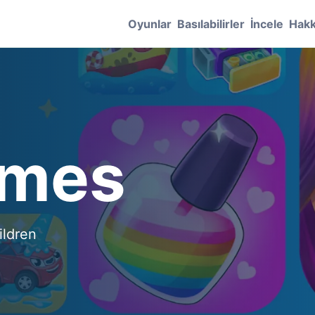
Oyunlar
Basılabilirler
İncele
Hakk
ames
ildren