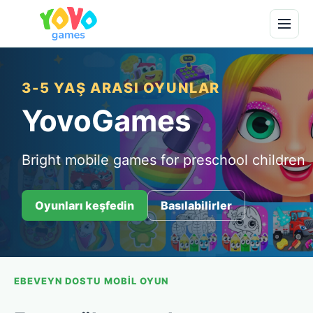
3-5 YAŞ ARASI OYUNLAR
YovoGames
Bright mobile games for preschool children
Oyunları keşfedin
Basılabilirler
EBEVEYN DOSTU MOBIL OYUN