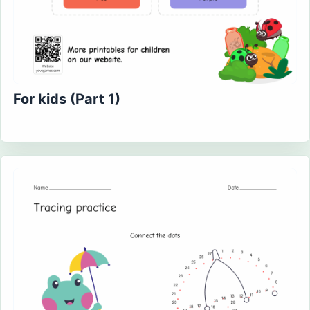
For kids (Part 1)