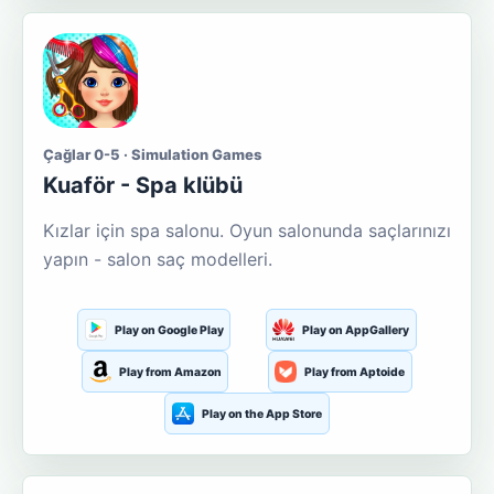
Çağlar 0-5 · Simulation Games
Kuaför - Spa klübü
Kızlar için spa salonu. Oyun salonunda saçlarınızı
yapın - salon saç modelleri.
Play on Google Play
Play on AppGallery
Play from Amazon
Play from Aptoide
Play on the App Store