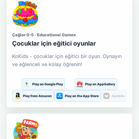
Çağlar 0-5 · Educational Games
Çocuklar için eğitici oyunlar
KoKids - çocuklar için eğitici bir oyun. Oynayın
ve eğlenceli ve kolay öğrenin!
Play on Google Play
Play on AppGallery
Play from Amazon
Play on the App Store
Aptoide