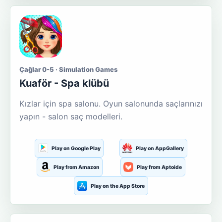
Çağlar 0-5 · Simulation Games
Kuaför - Spa klübü
Kızlar için spa salonu. Oyun salonunda saçlarınızı
yapın - salon saç modelleri.
Play on Google Play
Play on AppGallery
Play from Amazon
Play from Aptoide
Play on the App Store