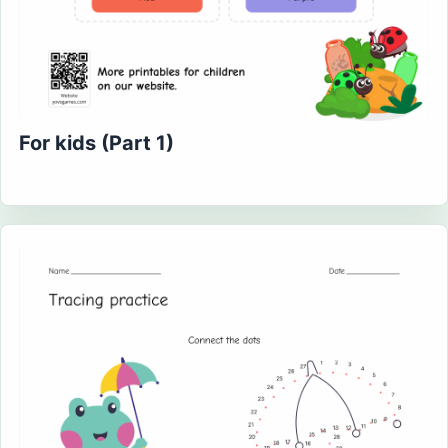
For kids (Part 1)