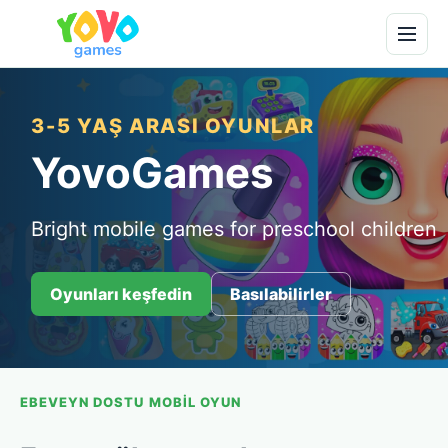
3-5 YAŞ ARASI OYUNLAR
YovoGames
Bright mobile games for preschool children
Oyunları keşfedin
Basılabilirler
EBEVEYN DOSTU MOBIL OYUN