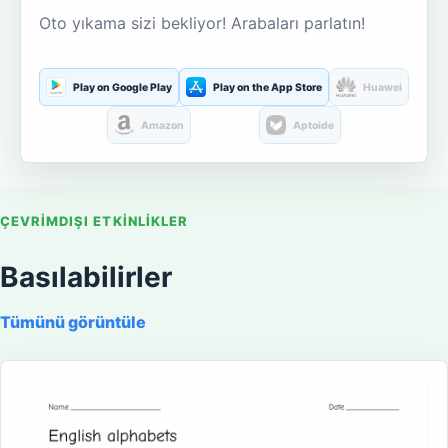
Oto yıkama sizi bekliyor! Arabaları parlatın!
Play on Google Play
Play on the App Store
Huawei
Amazon
Aptoide
ÇEVRIMDIŞI ETKINLIKLER
Basılabilirler
Tümünü görüntüle