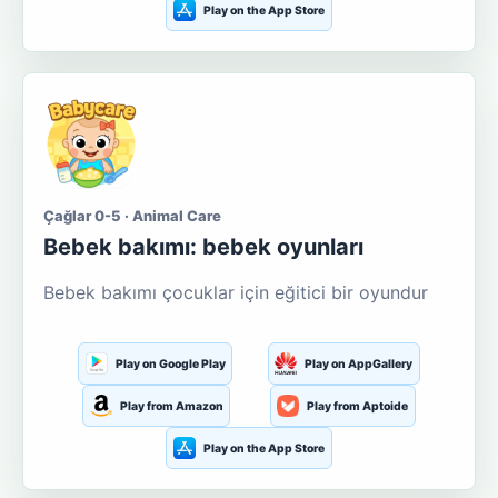
Play on the App Store
Çağlar 0-5 · Animal Care
Bebek bakımı: bebek oyunları
Bebek bakımı çocuklar için eğitici bir oyundur
Play on Google Play
Play on AppGallery
Play from Amazon
Play from Aptoide
Play on the App Store