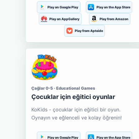
Play on Google Play
Play on the App Store
Play on AppGallery
Play from Amazon
Play from Aptoide
Çağlar 0-5 · Educational Games
Çocuklar için eğitici oyunlar
KoKids - çocuklar için eğitici bir oyun.
Oynayın ve eğlenceli ve kolay öğrenin!
Play on Google Play
Play on the App Store