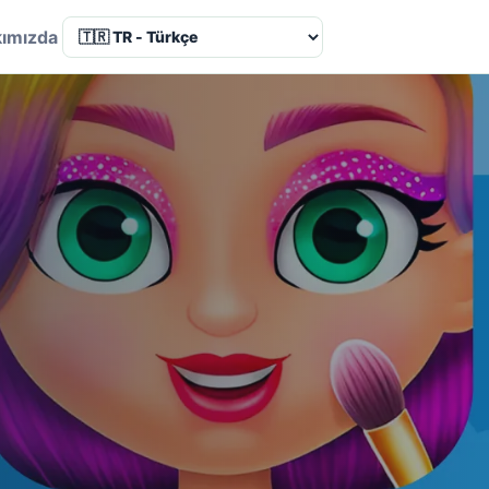
ımızda