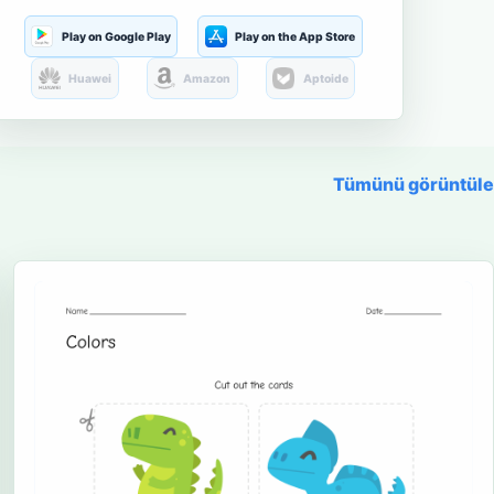
Play on Google Play
Play on the App Store
Huawei
Amazon
Aptoide
Tümünü görüntüle