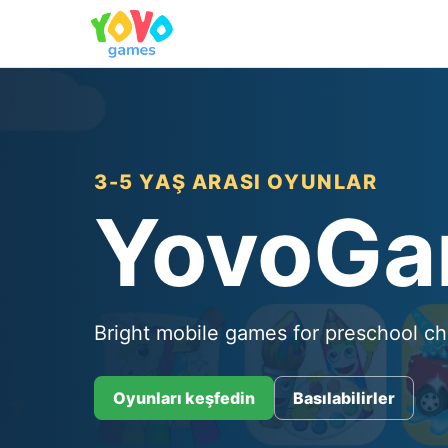
3-5 YAŞ ARASI OYUNLAR
YovoG
Bright mobile games for preschool ch
Oyunları keşfedin
Basılabilirler