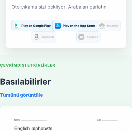
Oto yıkama sizi bekliyor! Arabaları parlatın!
Play on Google Play
Play on the App Store
Huawei
Amazon
Aptoide
ÇEVRIMDIŞI ETKINLIKLER
Basılabilirler
Tümünü görüntüle