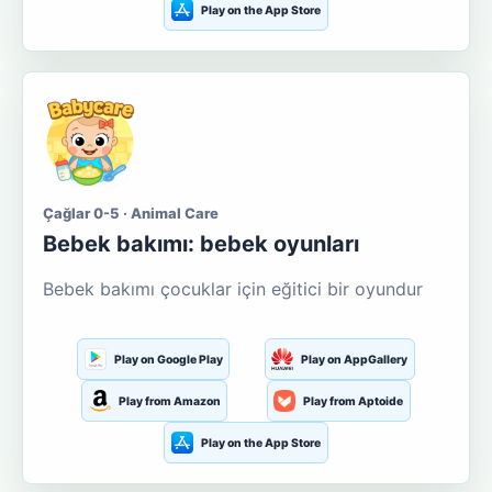
Play on the App Store
Çağlar 0-5 · Animal Care
Bebek bakımı: bebek oyunları
Bebek bakımı çocuklar için eğitici bir oyundur
Play on Google Play
Play on AppGallery
Play from Amazon
Play from Aptoide
Play on the App Store