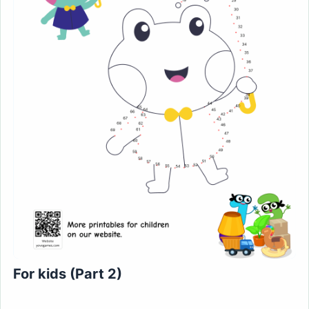
For kids (Part 2)