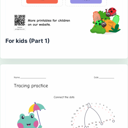
For kids (Part 1)