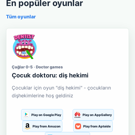
En popüler oyunlar
Tüm oyunlar
Çağlar 0-5 · Doctor games
Çocuk doktoru: diş hekimi
Çocuklar için oyun "diş hekimi" - çocukların
dişhekimlerine hoş geldiniz
Play on Google Play
Play on AppGallery
Play from Amazon
Play from Aptoide