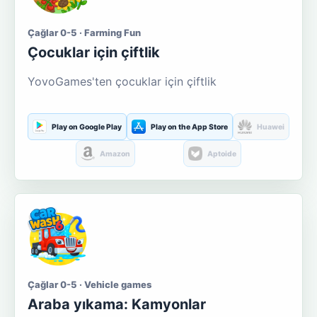
Çağlar 0-5 · Farming Fun
Çocuklar için çiftlik
YovoGames'ten çocuklar için çiftlik
Play on Google Play
Play on the App Store
Huawei
Amazon
Aptoide
Çağlar 0-5 · Vehicle games
Araba yıkama: Kamyonlar