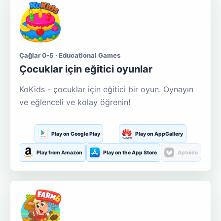
Çağlar 0-5 · Educational Games
Çocuklar için eğitici oyunlar
KoKids - çocuklar için eğitici bir oyun. Oynayın
ve eğlenceli ve kolay öğrenin!
Play on Google Play
Play on AppGallery
Play from Amazon
Play on the App Store
Aptoide