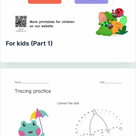
For kids (Part 1)