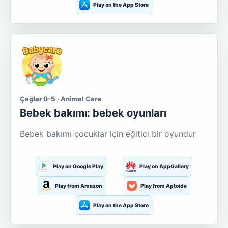
Play on the App Store
Çağlar 0-5 · Animal Care
Bebek bakımı: bebek oyunları
Bebek bakımı çocuklar için eğitici bir oyundur
Play on Google Play
Play on AppGallery
Play from Amazon
Play from Aptoide
Play on the App Store