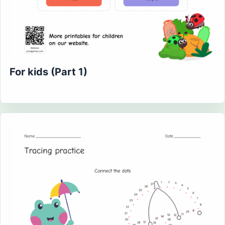
For kids (Part 1)