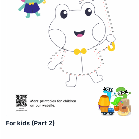
For kids (Part 2)