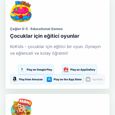
Çağlar 0-5 · Educational Games
Çocuklar için eğitici oyunlar
KoKids - çocuklar için eğitici bir oyun. Oynayın
ve eğlenceli ve kolay öğrenin!
Play on Google Play
Play on AppGallery
Play from Amazon
Play on the App Store
Aptoide