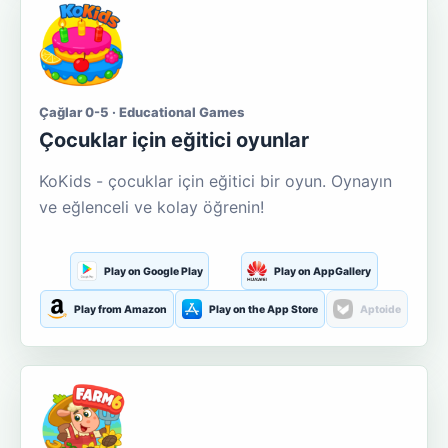
Çağlar 0-5 · Educational Games
Çocuklar için eğitici oyunlar
KoKids - çocuklar için eğitici bir oyun. Oynayın
ve eğlenceli ve kolay öğrenin!
Play on Google Play
Play on AppGallery
Play from Amazon
Play on the App Store
Aptoide