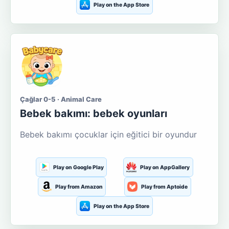
Play on the App Store
Çağlar 0-5 · Animal Care
Bebek bakımı: bebek oyunları
Bebek bakımı çocuklar için eğitici bir oyundur
Play on Google Play
Play on AppGallery
Play from Amazon
Play from Aptoide
Play on the App Store