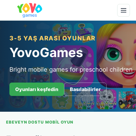
3-5 YAŞ ARASI OYUNLAR
YovoGames
Bright mobile games for preschool children
Oyunları keşfedin
Basılabilirler
EBEVEYN DOSTU MOBIL OYUN