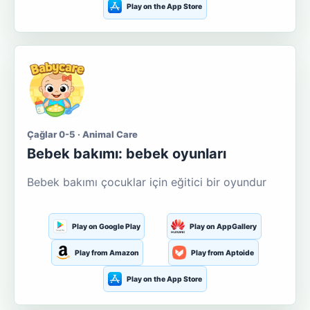
Play on the App Store
Çağlar 0-5 · Animal Care
Bebek bakımı: bebek oyunları
Bebek bakımı çocuklar için eğitici bir oyundur
Play on Google Play
Play on AppGallery
Play from Amazon
Play from Aptoide
Play on the App Store