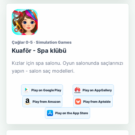
Çağlar 0-5 · Simulation Games
Kuaför - Spa klübü
Kızlar için spa salonu. Oyun salonunda saçlarınızı
yapın - salon saç modelleri.
Play on Google Play
Play on AppGallery
Play from Amazon
Play from Aptoide
Play on the App Store