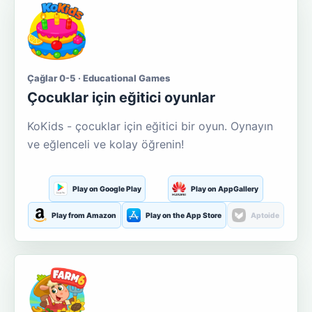
Çağlar 0-5 · Educational Games
Çocuklar için eğitici oyunlar
KoKids - çocuklar için eğitici bir oyun. Oynayın
ve eğlenceli ve kolay öğrenin!
Play on Google Play
Play on AppGallery
Play from Amazon
Play on the App Store
Aptoide