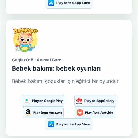
Play on the App Store
Çağlar 0-5 · Animal Care
Bebek bakımı: bebek oyunları
Bebek bakımı çocuklar için eğitici bir oyundur
Play on Google Play
Play on AppGallery
Play from Amazon
Play from Aptoide
Play on the App Store