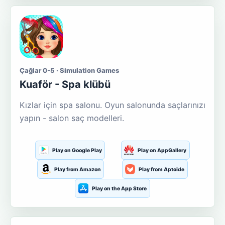
Çağlar 0-5 · Simulation Games
Kuaför - Spa klübü
Kızlar için spa salonu. Oyun salonunda saçlarınızı
yapın - salon saç modelleri.
Play on Google Play
Play on AppGallery
Play from Amazon
Play from Aptoide
Play on the App Store