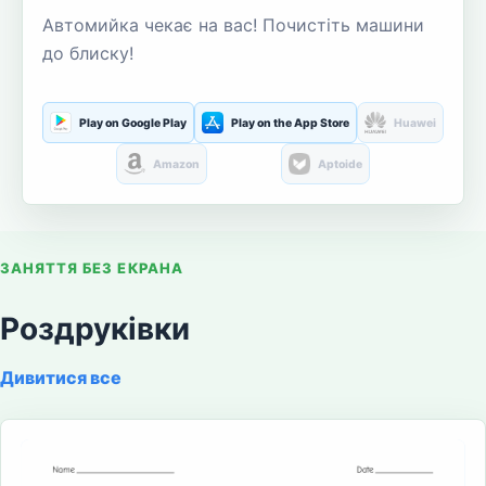
Автомийка чекає на вас! Почистіть машини
до блиску!
Play on Google Play
Play on the App Store
Huawei
Amazon
Aptoide
ЗАНЯТТЯ БЕЗ ЕКРАНА
Роздруківки
Дивитися все