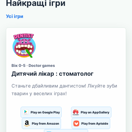
Найкращі ігри
Усі ігри
Вік 0-5 · Doctor games
Дитячий лікар : стоматолог
Станьте дбайливим дантистом! Лікуйте зуби
тварин у веселих іграх!
Play on Google Play
Play on AppGallery
Play from Amazon
Play from Aptoide