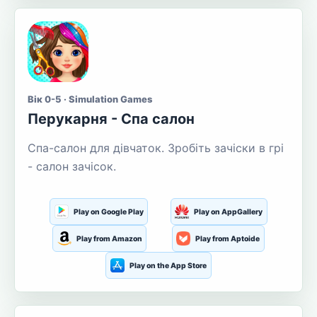
Вік 0-5 · Simulation Games
Перукарня - Спа салон
Спа-салон для дівчаток. Зробіть зачіски в грі
- салон зачісок.
Play on Google Play
Play on AppGallery
Play from Amazon
Play from Aptoide
Play on the App Store