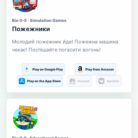
Вік 0-5 · Simulation Games
Пожежники
Молодий пожежник йде! Пожежна машина
чекає! Поспішайте погасити вогонь!
Play on Google Play
Play from Amazon
Play on the App Store
Huawei
Aptoide