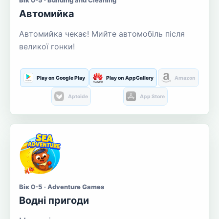
Вік 0-5 · Building and Cleaning
Автомийка
Автомийка чекає! Мийте автомобіль після
великої гонки!
Play on Google Play
Play on AppGallery
Amazon
Aptoide
App Store
Вік 0-5 · Adventure Games
Водні пригоди