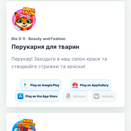
Вік 0-5 · Beauty and Fashion
Перукарня для тварин
Перукар! Заходьте в наш салон краси та
створюйте стрижки та зачіски!
Play on Google Play
Play on AppGallery
Play on the App Store
Amazon
Aptoide