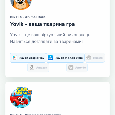
Вік 0-5 · Animal Care
Yovik - ваша тварина гра
Yovik - це ваш віртуальний вихованець.
Навчіться доглядати за тваринами!
Play on Google Play
Play on the App Store
Huawei
Amazon
Aptoide