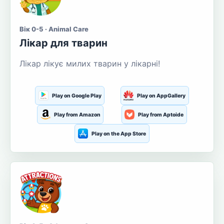
Вік 0-5 · Animal Care
Лікар для тварин
Лікар лікує милих тварин у лікарні!
Play on Google Play
Play on AppGallery
Play from Amazon
Play from Aptoide
Play on the App Store