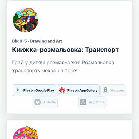
Вік 0-5 · Drawing and Art
Книжка-розмальовка: Транспорт
Грай у дитячі розмальовки! Розмальовка
транспорту чекає на тебе!
Play on Google Play
Play on AppGallery
Amazon
Aptoide
App Store