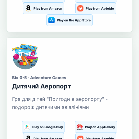
Play from Amazon
Play from Aptoide
Play on the App Store
Вік 0-5 · Adventure Games
Дитячий Аеропорт
Гра для дітей "Пригоди в аеропорту" -
подорож дитячими авіалініями
Play on Google Play
Play on AppGallery
Play from Amazon
Play from Aptoide