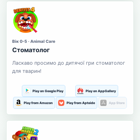
Вік 0-5 · Animal Care
Стоматолог
Ласкаво просимо до дитячої гри стоматолог
для тварин!
Play on Google Play
Play on AppGallery
Play from Amazon
Play from Aptoide
App Store