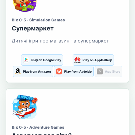
Вік 0-5 · Simulation Games
Супермаркет
Дитячі ігри про магазин та супермаркет
Play on Google Play
Play on AppGallery
Play from Amazon
Play from Aptoide
App Store
Вік 0-5 · Adventure Games