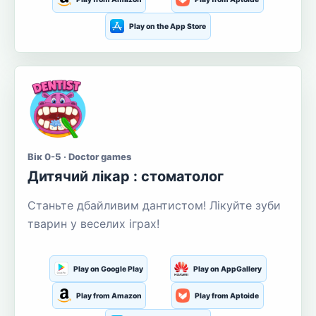
Play on the App Store
Вік 0-5 · Doctor games
Дитячий лікар : стоматолог
Станьте дбайливим дантистом! Лікуйте зуби
тварин у веселих іграх!
Play on Google Play
Play on AppGallery
Play from Amazon
Play from Aptoide