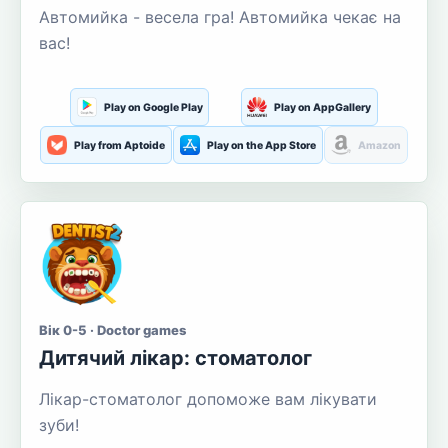
Автомийка - весела гра! Автомийка чекає на
вас!
Play on Google Play
Play on AppGallery
Play from Aptoide
Play on the App Store
Amazon
Вік 0-5 · Doctor games
Дитячий лікар: стоматолог
Лікар-стоматолог допоможе вам лікувати
зуби!