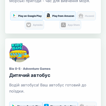
Морські пригоди - час для вивчення моря.
Play on Google Play
Play from Amazon
Huawei
Aptoide
App Store
Вік 0-5 · Adventure Games
Дитячий автобус
Водій автобуса! Ваш автобус готовий до
поїздки.