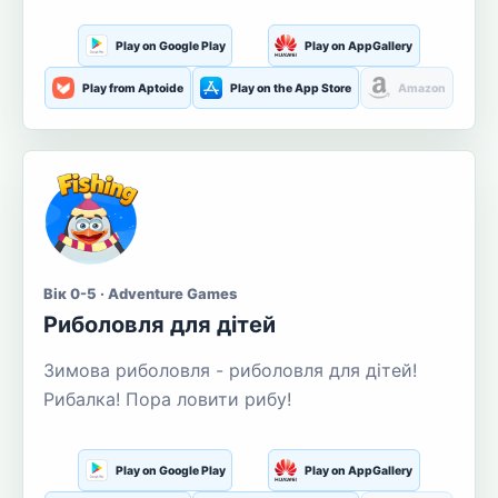
Play on Google Play
Play on AppGallery
Play from Aptoide
Play on the App Store
Amazon
Вік 0-5 · Adventure Games
Риболовля для дітей
Зимова риболовля - риболовля для дітей!
Рибалка! Пора ловити рибу!
Play on Google Play
Play on AppGallery