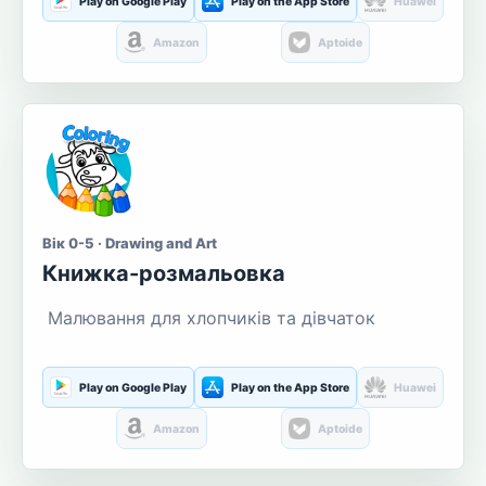
Play on Google Play
Play on the App Store
Huawei
Amazon
Aptoide
Вік 0-5 · Drawing and Art
Книжка-розмальовка
Малювання для хлопчиків та дівчаток
Play on Google Play
Play on the App Store
Huawei
Amazon
Aptoide