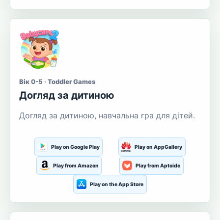
Вік 0-5 · Toddler Games
Догляд за дитиною
Догляд за дитиною, навчальна гра для дітей.
Play on Google Play
Play on AppGallery
Play from Amazon
Play from Aptoide
Play on the App Store