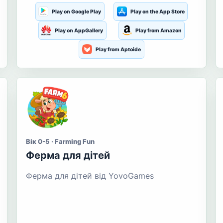
Play on Google Play
Play on the App Store
Play on AppGallery
Play from Amazon
Play from Aptoide
Вік 0-5 · Farming Fun
Ферма для дітей
Ферма для дітей від YovoGames