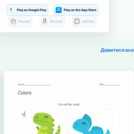
Play on Google Play
Play on the App Store
Huawei
Amazon
Aptoide
Дивитися все