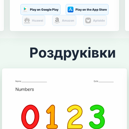
Play on Google Play
Play on the App Store
Huawei
Amazon
Aptoide
Роздруківки