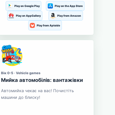
Play on Google Play
Play on the App Store
Play on AppGallery
Play from Amazon
Play from Aptoide
Вік 0-5 · Vehicle games
Мийка автомобілів: вантажівки
Автомийка чекає на вас! Почистіть
машини до блиску!