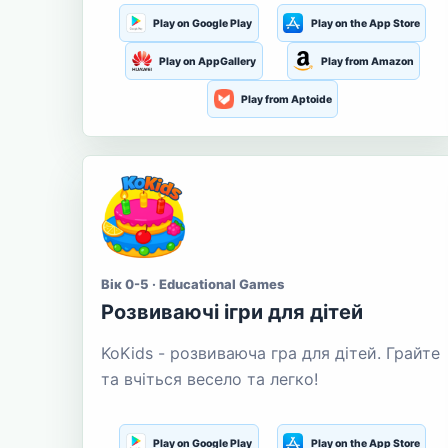
Play on Google Play
Play on the App Store
Play on AppGallery
Play from Amazon
Play from Aptoide
Вік 0-5 · Educational Games
Розвиваючі ігри для дітей
KoKids - розвиваюча гра для дітей. Грайте
та вчіться весело та легко!
Play on Google Play
Play on the App Store