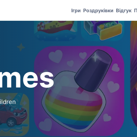
Ігри
Роздруківки
Відгук
П
ames
ildren