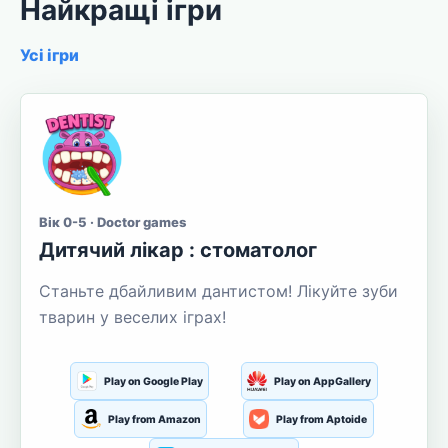
Найкращі ігри
Усі ігри
Вік 0-5 · Doctor games
Дитячий лікар : стоматолог
Станьте дбайливим дантистом! Лікуйте зуби
тварин у веселих іграх!
Play on Google Play
Play on AppGallery
Play from Amazon
Play from Aptoide