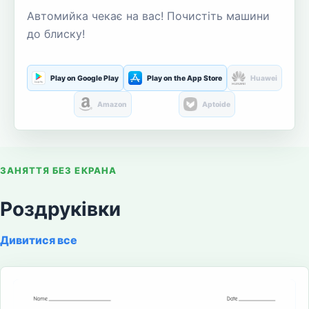
Автомийка чекає на вас! Почистіть машини
до блиску!
Play on Google Play
Play on the App Store
Huawei
Amazon
Aptoide
ЗАНЯТТЯ БЕЗ ЕКРАНА
Роздруківки
Дивитися все