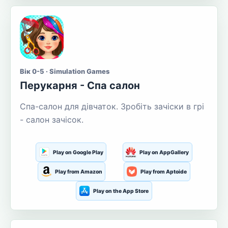
Вік 0-5 · Simulation Games
Перукарня - Спа салон
Спа-салон для дівчаток. Зробіть зачіски в грі
- салон зачісок.
Play on Google Play
Play on AppGallery
Play from Amazon
Play from Aptoide
Play on the App Store