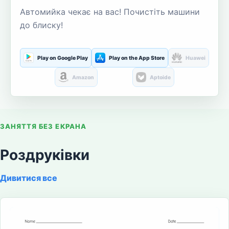
Автомийка чекає на вас! Почистіть машини
до блиску!
Play on Google Play
Play on the App Store
Huawei
Amazon
Aptoide
ЗАНЯТТЯ БЕЗ ЕКРАНА
Роздруківки
Дивитися все