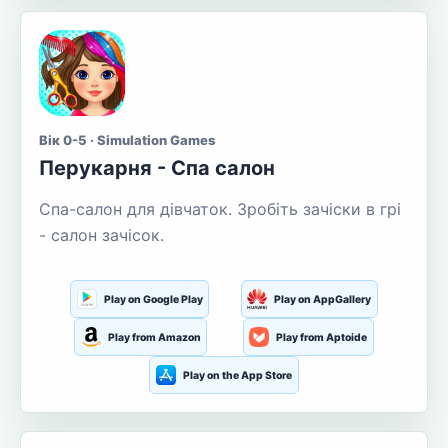
Вік 0-5 · Simulation Games
Перукарня - Спа салон
Спа-салон для дівчаток. Зробіть зачіски в грі
- салон зачісок.
Play on Google Play
Play on AppGallery
Play from Amazon
Play from Aptoide
Play on the App Store