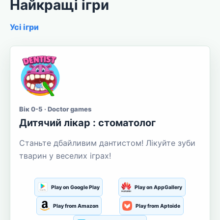
Найкращі ігри
Усі ігри
Вік 0-5 · Doctor games
Дитячий лікар : стоматолог
Станьте дбайливим дантистом! Лікуйте зуби
тварин у веселих іграх!
Play on Google Play
Play on AppGallery
Play from Amazon
Play from Aptoide