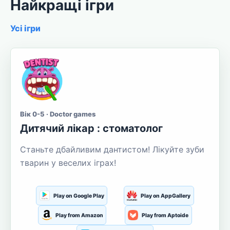
Найкращі ігри
Усі ігри
Вік 0-5 · Doctor games
Дитячий лікар : стоматолог
Станьте дбайливим дантистом! Лікуйте зуби
тварин у веселих іграх!
Play on Google Play
Play on AppGallery
Play from Amazon
Play from Aptoide