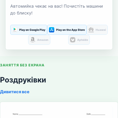
Автомийка чекає на вас! Почистіть машини
до блиску!
Play on Google Play
Play on the App Store
Huawei
Amazon
Aptoide
ЗАНЯТТЯ БЕЗ ЕКРАНА
Роздруківки
Дивитися все