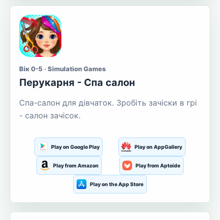
Вік 0-5 · Simulation Games
Перукарня - Спа салон
Спа-салон для дівчаток. Зробіть зачіски в грі
- салон зачісок.
Play on Google Play
Play on AppGallery
Play from Amazon
Play from Aptoide
Play on the App Store