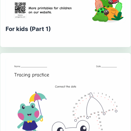
For kids (Part 1)