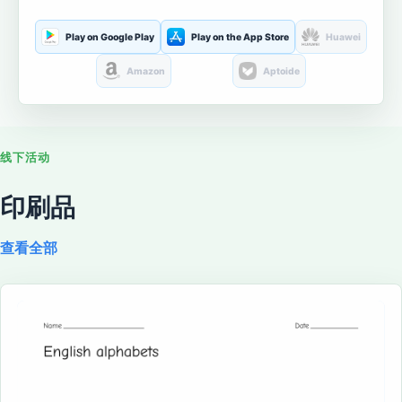
Play on Google Play
Play on the App Store
Huawei
Amazon
Aptoide
线下活动
印刷品
查看全部