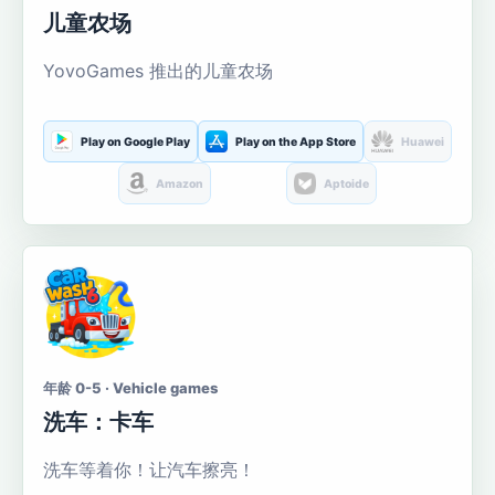
儿童农场
YovoGames 推出的儿童农场
Play on Google Play
Play on the App Store
Huawei
Amazon
Aptoide
年龄 0-5 · Vehicle games
洗车：卡车
洗车等着你！让汽车擦亮！