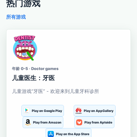
热门游戏
所有游戏
年龄 0-5 · Doctor games
儿童医生：牙医
儿童游戏“牙医” - 欢迎来到儿童牙科诊所
Play on Google Play
Play on AppGallery
Play from Amazon
Play from Aptoide
Play on the App Store