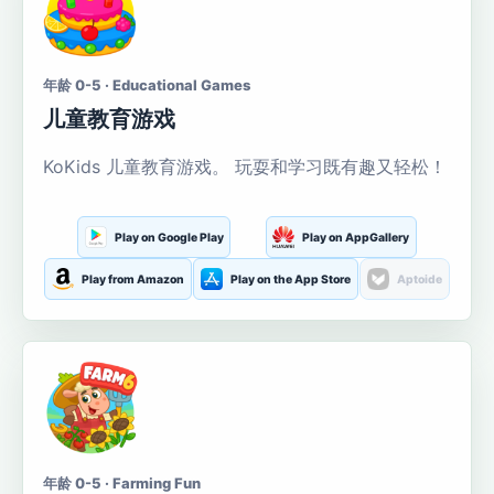
年龄 0-5 · Educational Games
儿童教育游戏
KoKids 儿童教育游戏。 玩耍和学习既有趣又轻松！
Play on Google Play
Play on AppGallery
Play from Amazon
Play on the App Store
Aptoide
年龄 0-5 · Farming Fun