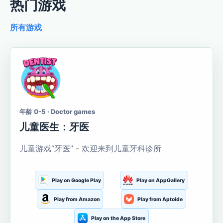
热门游戏
所有游戏
年龄 0-5 · Doctor games
儿童医生：牙医
儿童游戏“牙医” - 欢迎来到儿童牙科诊所
Play on Google Play
Play on AppGallery
Play from Amazon
Play from Aptoide
Play on the App Store