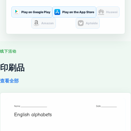
Play on Google Play
Play on the App Store
Huawei
Amazon
Aptoide
线下活动
印刷品
查看全部