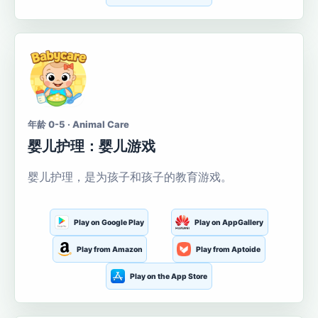
年龄 0-5 · Animal Care
婴儿护理：婴儿游戏
婴儿护理，是为孩子和孩子的教育游戏。
Play on Google Play
Play on AppGallery
Play from Amazon
Play from Aptoide
Play on the App Store