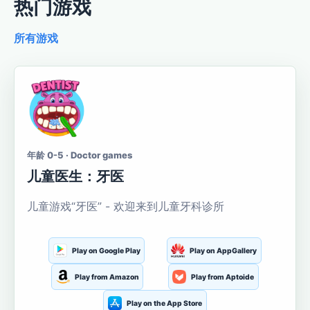
热门游戏
所有游戏
年龄 0-5 · Doctor games
儿童医生：牙医
儿童游戏“牙医” - 欢迎来到儿童牙科诊所
Play on Google Play
Play on AppGallery
Play from Amazon
Play from Aptoide
Play on the App Store