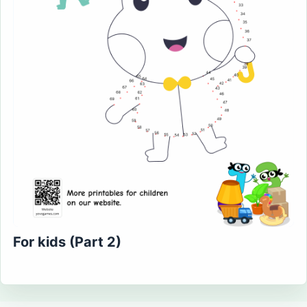
For kids (Part 2)