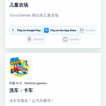
儿童农场
YovoGames 推出的儿童农场
Play on Google Play
Play on the App Store
Huawei
Amazon
Aptoide
年龄 0-5 · Vehicle games
洗车：卡车
洗车等着你！让汽车擦亮！