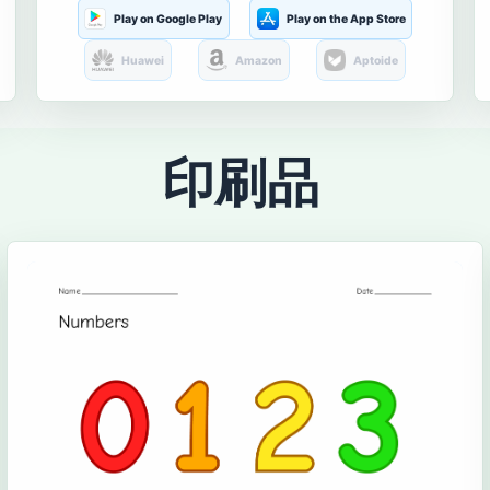
Play on Google Play
Play on the App Store
Huawei
Amazon
Aptoide
印刷品