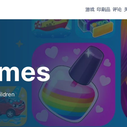
游戏
印刷品
评论
ames
ildren