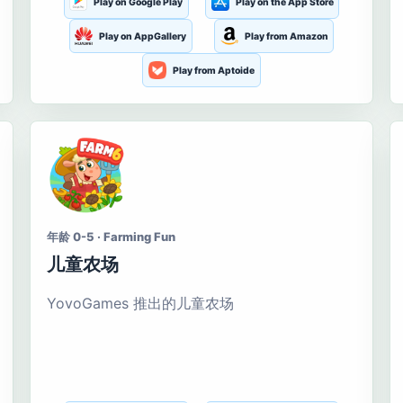
Play on Google Play
Play on the App Store
Play on AppGallery
Play from Amazon
Play from Aptoide
年龄 0-5 · Farming Fun
儿童农场
YovoGames 推出的儿童农场