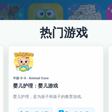
热门游戏
年龄 0-5 · Animal Care
婴儿护理：婴儿游戏
婴儿护理，是为孩子和孩子的教育游戏。