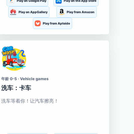
Play on Google Play
Play on the App Store
Play on AppGallery
Play from Amazon
Play from Aptoide
年龄 0-5 · Vehicle games
洗车：卡车
洗车等着你！让汽车擦亮！