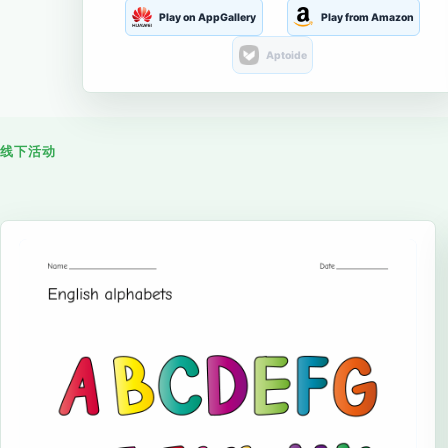
Play on AppGallery
Play from Amazon
Aptoide
线下活动