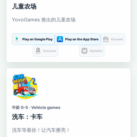
儿童农场
YovoGames 推出的儿童农场
Play on Google Play
Play on the App Store
Huawei
Amazon
Aptoide
年龄 0-5 · Vehicle games
洗车：卡车
洗车等着你！让汽车擦亮！