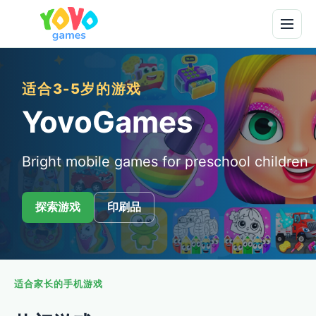
适合3-5岁的游戏
YovoGames
Bright mobile games for preschool children
探索游戏
印刷品
适合家长的手机游戏