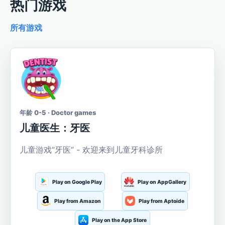
热门游戏
所有游戏
年龄 0-5 · Doctor games
儿童医生：牙医
儿童游戏“牙医” - 欢迎来到儿童牙科诊所
Play on Google Play
Play on AppGallery
Play from Amazon
Play from Aptoide
Play on the App Store