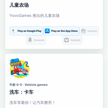
儿童农场
YovoGames 推出的儿童农场
Play on Google Play
Play on the App Store
Huawei
Amazon
Aptoide
年龄 0-5 · Vehicle games
洗车：卡车
洗车等着你！让汽车擦亮！