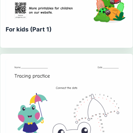
For kids (Part 1)