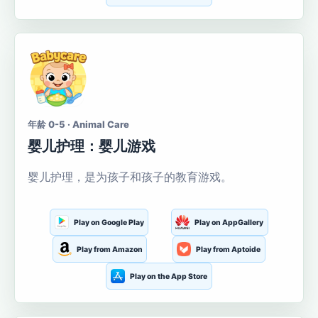
年龄 0-5 · Animal Care
婴儿护理：婴儿游戏
婴儿护理，是为孩子和孩子的教育游戏。
Play on Google Play
Play on AppGallery
Play from Amazon
Play from Aptoide
Play on the App Store