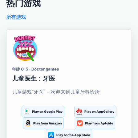
热门游戏
所有游戏
年龄 0-5 · Doctor games
儿童医生：牙医
儿童游戏“牙医” - 欢迎来到儿童牙科诊所
Play on Google Play
Play on AppGallery
Play from Amazon
Play from Aptoide
Play on the App Store