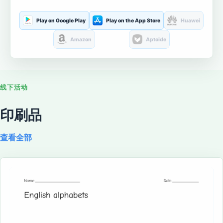
Play on Google Play
Play on the App Store
Huawei
Amazon
Aptoide
线下活动
印刷品
查看全部