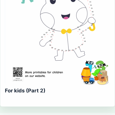
For kids (Part 2)