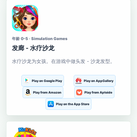
年龄 0-5 · Simulation Games
发廊 - 水疗沙龙
水疗沙龙为女孩。在游戏中做头发 - 沙龙发型。
Play on Google Play
Play on AppGallery
Play from Amazon
Play from Aptoide
Play on the App Store