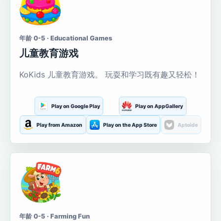
年龄 0-5 · Educational Games
儿童教育游戏
KoKids 儿童教育游戏。 玩耍和学习既有趣又轻松！
Play on Google Play
Play on AppGallery
Play from Amazon
Play on the App Store
Aptoide
年龄 0-5 · Farming Fun