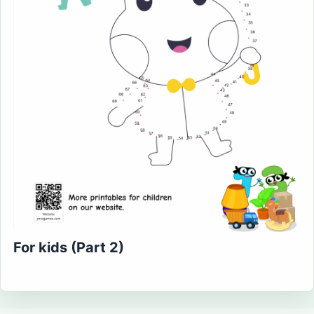
For kids (Part 2)