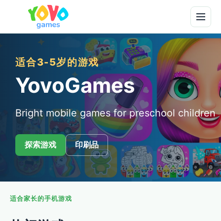
适合3-5岁的游戏
YovoGames
Bright mobile games for preschool children
探索游戏
印刷品
适合家长的手机游戏