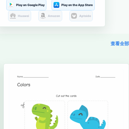
Play on Google Play
Play on the App Store
Huawei
Amazon
Aptoide
查看全部