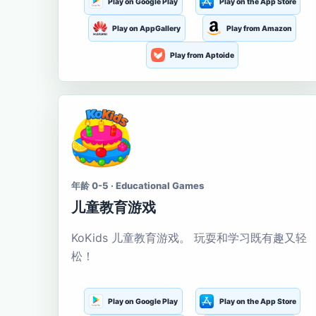
Play on Google Play
Play on the App Store
Play on AppGallery
Play from Amazon
Play from Aptoide
年龄 0-5 · Educational Games
儿童教育游戏
KoKids 儿童教育游戏。 玩耍和学习既有趣又轻
松！
Play on Google Play
Play on the App Store