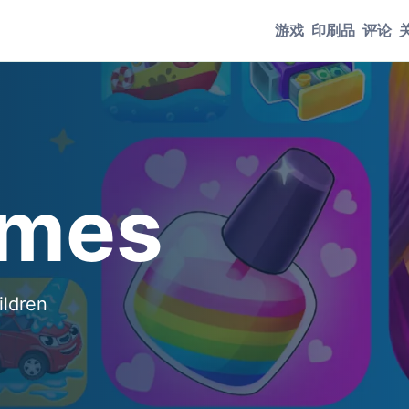
游戏
印刷品
评论
ames
ildren