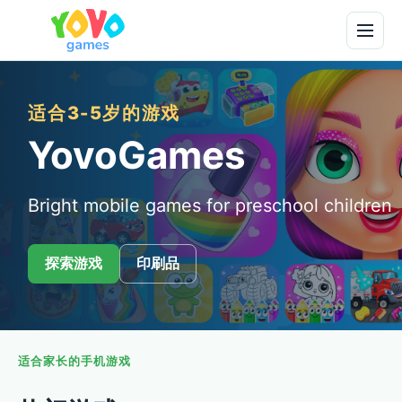
适合3-5岁的游戏
YovoGames
Bright mobile games for preschool children
探索游戏
印刷品
适合家长的手机游戏