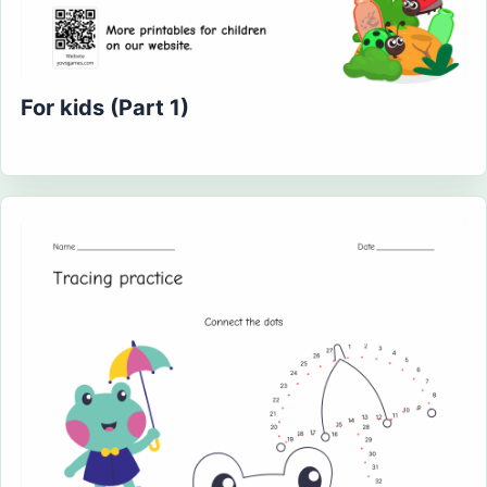
For kids (Part 1)