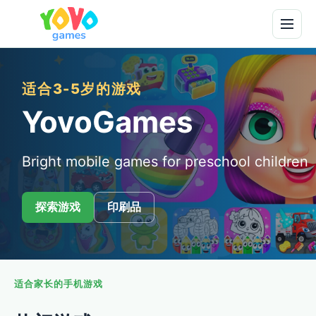
适合3-5岁的游戏
YovoGames
Bright mobile games for preschool children
探索游戏
印刷品
适合家长的手机游戏