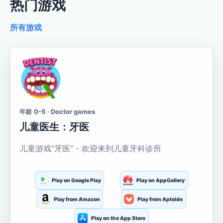
热门游戏
所有游戏
年龄 0-5 · Doctor games
儿童医生：牙医
儿童游戏“牙医” - 欢迎来到儿童牙科诊所
Play on Google Play
Play on AppGallery
Play from Amazon
Play from Aptoide
Play on the App Store