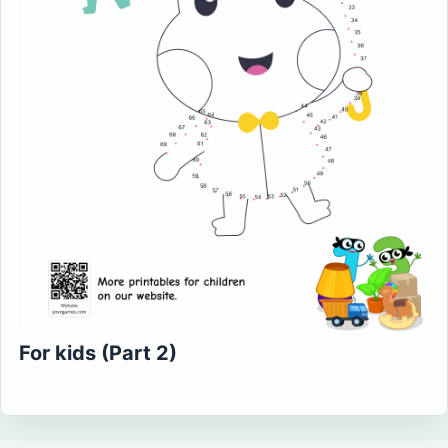
For kids (Part 2)