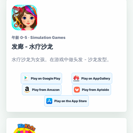
年龄 0-5 · Simulation Games
发廊 - 水疗沙龙
水疗沙龙为女孩。在游戏中做头发 - 沙龙发型。
Play on Google Play
Play on AppGallery
Play from Amazon
Play from Aptoide
Play on the App Store