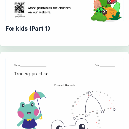
For kids (Part 1)