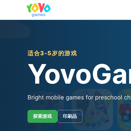
适合3-5岁的游戏
YovoG
Bright mobile games for preschool ch
探索游戏
印刷品