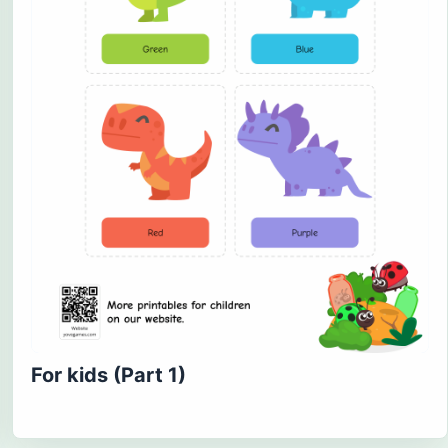
For kids (Part 1)