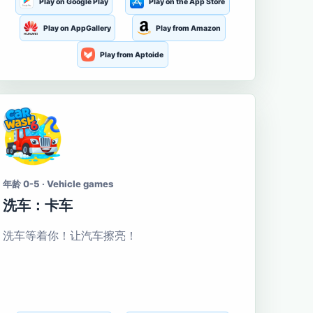
Play on Google Play
Play on the App Store
Play on AppGallery
Play from Amazon
Play from Aptoide
年龄 0-5 · Vehicle games
洗车：卡车
洗车等着你！让汽车擦亮！