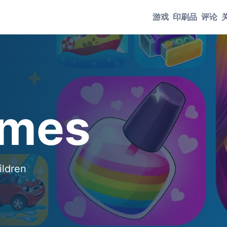
游戏
印刷品
评论
ames
ildren