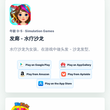
年龄 0-5 · Simulation Games
发廊 - 水疗沙龙
水疗沙龙为女孩。在游戏中做头发 - 沙龙发型。
Play on Google Play
Play on AppGallery
Play from Amazon
Play from Aptoide
Play on the App Store