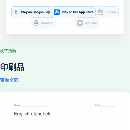
Play on Google Play
Play on the App Store
Huawei
Amazon
Aptoide
线下活动
印刷品
查看全部