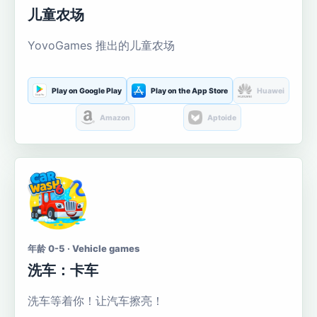
儿童农场
YovoGames 推出的儿童农场
Play on Google Play
Play on the App Store
Huawei
Amazon
Aptoide
年龄 0-5 · Vehicle games
洗车：卡车
洗车等着你！让汽车擦亮！