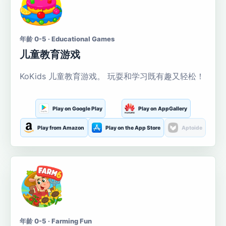
年龄 0-5 · Educational Games
儿童教育游戏
KoKids 儿童教育游戏。 玩耍和学习既有趣又轻松！
Play on Google Play
Play on AppGallery
Play from Amazon
Play on the App Store
Aptoide
年龄 0-5 · Farming Fun