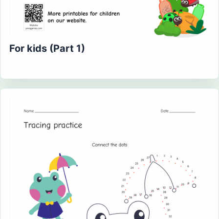
For kids (Part 1)