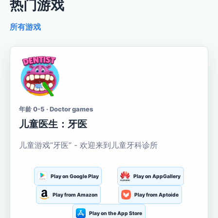
热门游戏
所有游戏
年龄 0-5 · Doctor games
儿童医生：牙医
儿童游戏“牙医” - 欢迎来到儿童牙科诊所
Play on Google Play
Play on AppGallery
Play from Amazon
Play from Aptoide
Play on the App Store