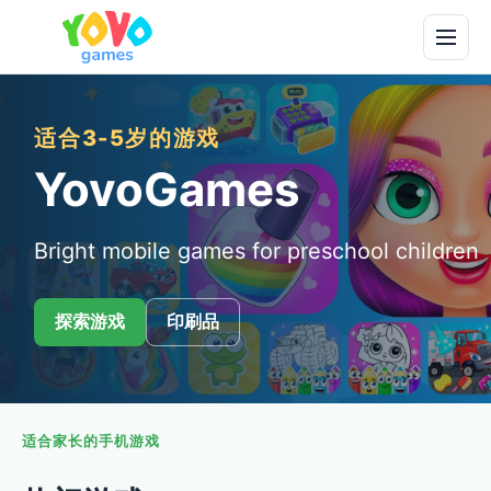
适合3-5岁的游戏
YovoGames
Bright mobile games for preschool children
探索游戏
印刷品
适合家长的手机游戏