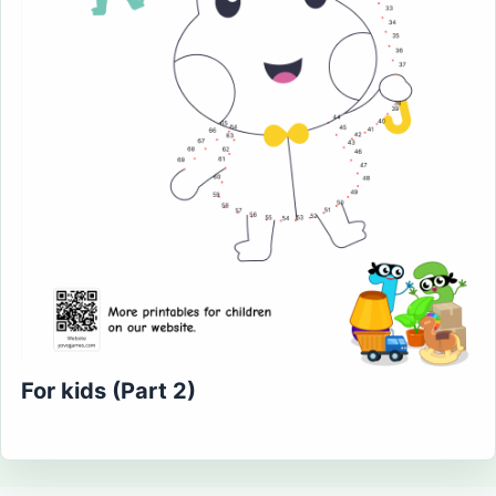
For kids (Part 2)