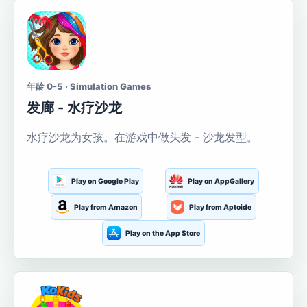
年龄 0-5 · Simulation Games
发廊 - 水疗沙龙
水疗沙龙为女孩。在游戏中做头发 - 沙龙发型。
Play on Google Play
Play on AppGallery
Play from Amazon
Play from Aptoide
Play on the App Store