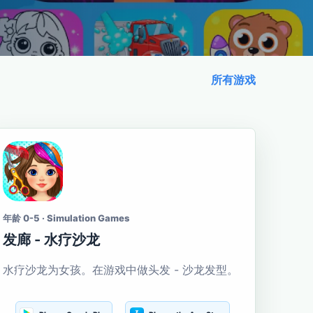
所有游戏
年龄 0-5 · Simulation Games
发廊 - 水疗沙龙
水疗沙龙为女孩。在游戏中做头发 - 沙龙发型。