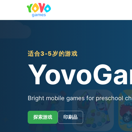
适合3-5岁的游戏
YovoG
Bright mobile games for preschool ch
探索游戏
印刷品