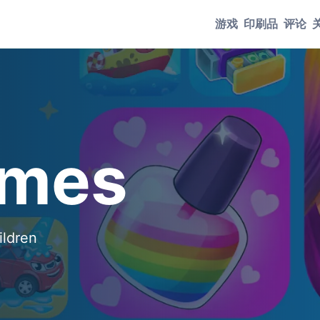
游戏
印刷品
评论
ames
ildren