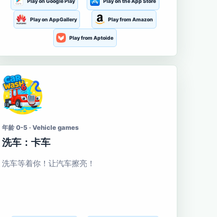
Play on Google Play
Play on the App Store
Play on AppGallery
Play from Amazon
Play from Aptoide
年龄 0-5 · Vehicle games
洗车：卡车
洗车等着你！让汽车擦亮！